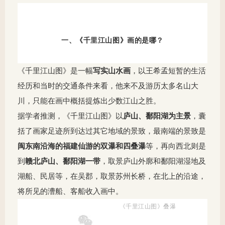
一、《千里江山图》画的是哪？
《千里江山图》是一幅
写实山水画
，以王希孟短暂的生活
经历和当时的交通条件来看，他来不及游历太多名山大
川，只能在画中概括提炼出少数江山之胜。
据学者推测，《千里江山图》以
庐山、鄱阳湖为主景
，囊
括了画家足迹所到达过其它地域的景致，最南端的景致是
闽东南沿海的福建仙游的双瀑和四叠瀑
等，再向西北则是
到
赣北庐山、鄱阳湖一带
，取景庐山外廓和鄱阳湖湿地及
湖船、民居等，在吴郡，取景苏州长桥，在北上的沿途，
将所见的漕船、客船收入画中。
《千里江山图》叠瀑