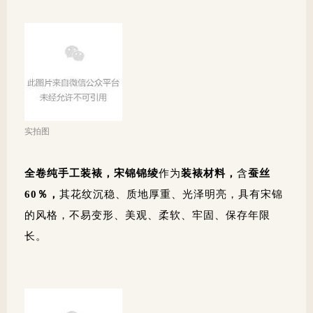
实拍图
全卷纯手工装裱，宋锦锦绫
作为
装裱材料，
含
蚕丝
60％，
其花纹沉稳、质地厚重、光泽明亮，具有宋锦
的风格，不易变形、美观、柔软、牢固、保存年限
长。