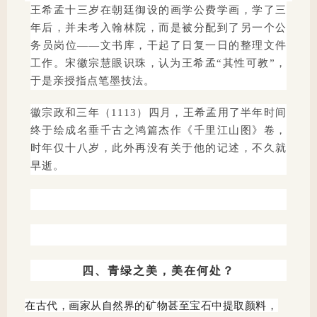
王希孟十三岁在朝廷御设的画学公费学画，学了三
年后，并未考入翰林院，而是被分配到了另一个公
务员岗位——文书库，干起了日复一日的整理文件
工作。宋徽宗慧眼识珠，认为王希孟“其性可教”，
于是亲授指点笔墨技法。
徽宗政和三年（1113）四月，王希孟用了半年时间
终于绘成名垂千古之鸿篇杰作《千里江山图》卷，
时年仅十八岁，此外再没有关于他的记述，不久就
早逝。
四、青绿之美，美在何处？
在古代，画家从自然界的矿物甚至宝石中提取颜料，