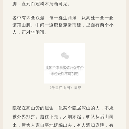
脚，直到白冠树木清晰可见。
各中有四叠双瀑，每一叠生两瀑，从高处一叠一叠
滚落山脚。中间一道廊桥穿瀑而建，里面有两个小
人，正对坐闲话。
《千里江山图》局部
隐秘在高山旁的屋舍，似某个隐居深山的人，不愿
被外界打扰。越往下走，人烟渐起，驴队从后山而
来，屋舍人家自平地延绵出去，有人洒扫庭院，有