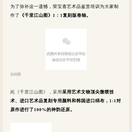
为了弥补这一遗憾，荣宝斋艺术品鉴赏培训为大家制
作了
《千里江山图》
1：1
复刻版卷轴。
实拍图
此《千里江山图》，采用
采用
艺术文物顶尖微喷技
术
、
进口艺术品复刻专用颜料和
韩国进口绢布，1:1
对
原作进行了100%的神韵还原。