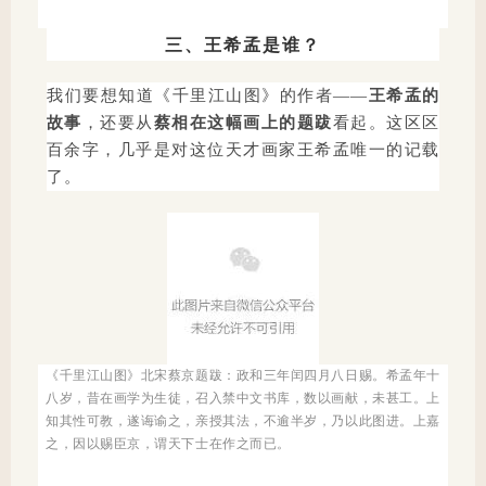
三、王希孟是谁？
我们要想知道《千里江山图》的作者——
王希孟的
故事
，还要从
蔡相在这幅画上的题跋
看起。这区区
百余字，几乎是对这位天才画家王希孟
唯一
的记载
了。
《千里江山图》北宋蔡京题跋：政和三年闰四月八日赐。希孟年十
八岁，昔在画学为生徒，召入禁中文书库，数以画献，未甚工。上
知其性可教，遂诲谕之，亲授其法，不逾半岁，乃以此图进。上嘉
之，因以赐臣京，谓天下士在作之而已。