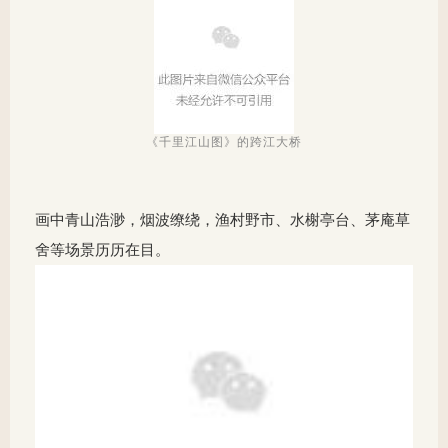
《千里江山图》的跨江大桥
画中青山浩渺，烟波缭绕，渔村野市、水榭亭台、茅庵草
舍等场景历历在目。