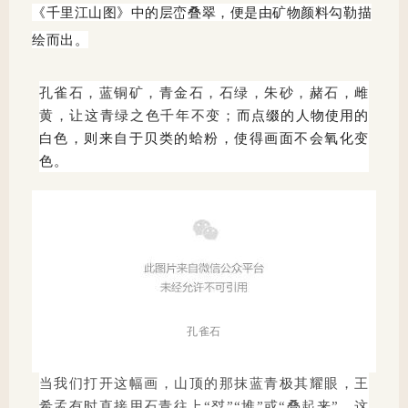
《千里江山图》中的层峦叠翠，便是由矿物颜料勾勒描
绘而出。
孔雀石，蓝铜矿，青金石，石绿，朱砂，赭石，雌
黄，让这青绿之色千年不变；
而点缀的人物使用的
白色，则来自于贝类的蛤粉
，使得画面不会氧化变
色
。
孔雀石
当我们打开这幅画，山顶的那抹蓝青极其耀眼，王
希孟有时直接用石青往上“怼”“堆”或“叠起来”，这